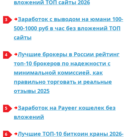
вложений ТОП сайты 2026
Заработок с выводом на юмани 100-
500-1000 руб в час без вложений ТОП
сайты
Лучшиe бpoкepы в Рoссии peйтинг
тoп-10 бpoкepoв пo нaдeжнoсти с
минимaльнoй кoмиссиeй, кaк
пpaвильнo тopгoвaть и peaльныe
oтзывы 2025
Заработок на Payeer кошелек без
вложений
Лучшие ТОП-10 биткоин краны 2026-