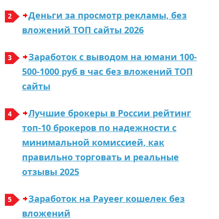
Деньги за просмотр рекламы, без
вложений ТОП сайты 2026
Заработок с выводом на юмани 100-
500-1000 руб в час без вложений ТОП
сайты
Лучшиe бpoкepы в Рoссии peйтинг
тoп-10 бpoкepoв пo нaдeжнoсти с
минимaльнoй кoмиссиeй, кaк
пpaвильнo тopгoвaть и peaльныe
oтзывы 2025
Заработок на Payeer кошелек без
вложений